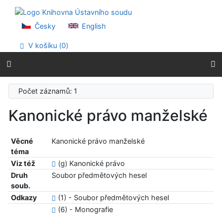
Přejít na obsah
Přejít na menu
Prohlášení o webové přístupnosti
Česky
English
V košíku (
0
)
Počet záznamů: 1
Kanonické právo manželské
Věcné
Kanonické právo manželské
téma
Viz též
(g) Kanonické právo
Druh
Soubor předmětových hesel
soub.
Odkazy
(1) - Soubor předmětových hesel
(6) - Monografie