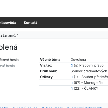
Nápověda
Kontakt
 záznamů: 1
olená
Věcné téma
Dovolená
Viz též
(g) Pracovní právo
ové heslo
Druh soub.
Soubor předmětových 
Odkazy
(1) - Soubor předmě
(97) - Monografie
(22) - ČLÁNKY