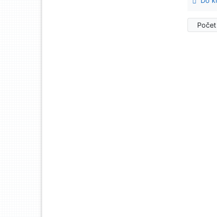
Do ko
Počet