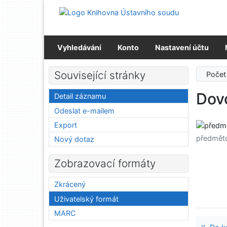
Přejít na obsah
Přejít na menu
Prohlášení o webové přístupnosti
Vyhledávání
Konto
Nastavení účtu
Související stránky
Počet
Dov
Detail záznamu
Odeslat e-mailem
Export
předmět
Nový dotaz
Zobrazovací formáty
Zkrácený
Uživatelský formát
MARC