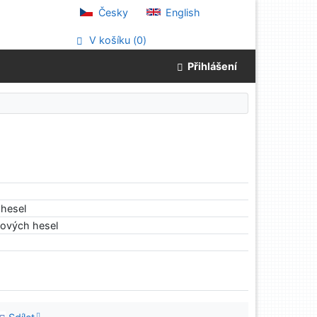
Česky
English
V košíku (
0
)
Přihlášení
hesel
tových hesel