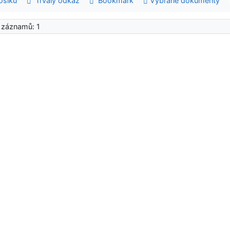
šíku
Trvalý odkaz
Bookmark
Vybrané dokumenty
 záznamů: 1