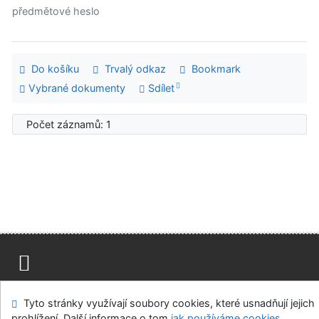
předmětové heslo
Do košíku
Trvalý odkaz
Bookmark
Vybrané dokumenty
Sdílet
Počet záznamů: 1
Mapa stránek
Přístupnost
Soukromí
Tyto stránky využívají soubory cookies, které usnadňují jejich
Modul OpenSearch
Napište nám
Nastavení cookies
prohlížení. Další informace o tom
jak používáme cookies
.