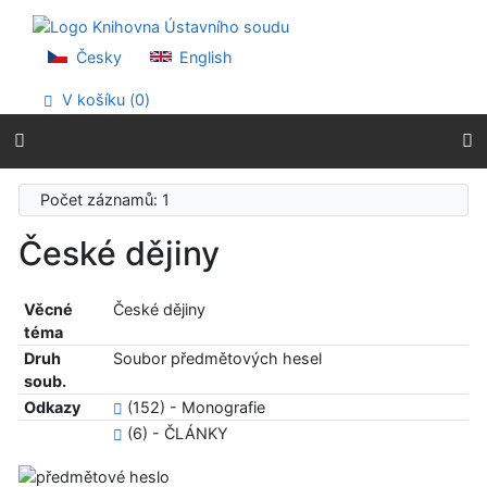
Přejít na obsah
Přejít na menu
Prohlášení o webové přístupnosti
Česky
English
V košíku (
0
)
Počet záznamů: 1
České dějiny
Věcné
České dějiny
téma
Druh
Soubor předmětových hesel
soub.
Odkazy
(152) - Monografie
(6) - ČLÁNKY