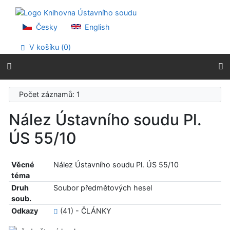
Přejít na obsah
Přejít na menu
Prohlášení o webové přístupnosti
Česky
English
V košíku (
0
)
Počet záznamů: 1
Nález Ústavního soudu Pl.
ÚS 55/10
Věcné
Nález Ústavního soudu Pl. ÚS 55/10
téma
Druh
Soubor předmětových hesel
soub.
Odkazy
(41) - ČLÁNKY