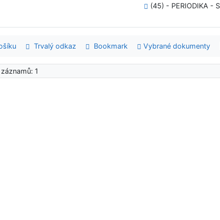
(45) - PERIODIKA - S
šíku
Trvalý odkaz
Bookmark
Vybrané dokumenty
 záznamů: 1