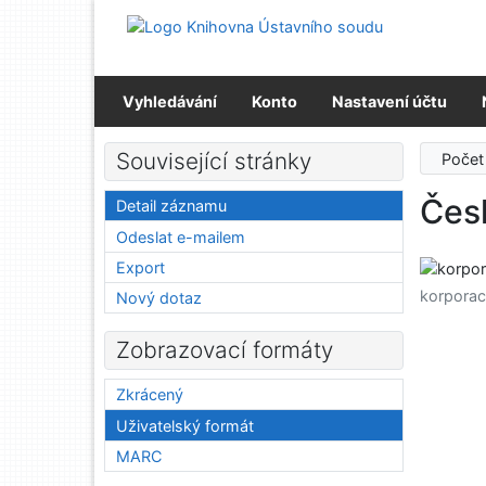
Přejít na obsah
Přejít na menu
Prohlášení o webové přístupnosti
Vyhledávání
Konto
Nastavení účtu
Související stránky
Počet
Čes
Detail záznamu
Odeslat e-mailem
Export
korpora
Nový dotaz
Zobrazovací formáty
Zkrácený
Uživatelský formát
MARC