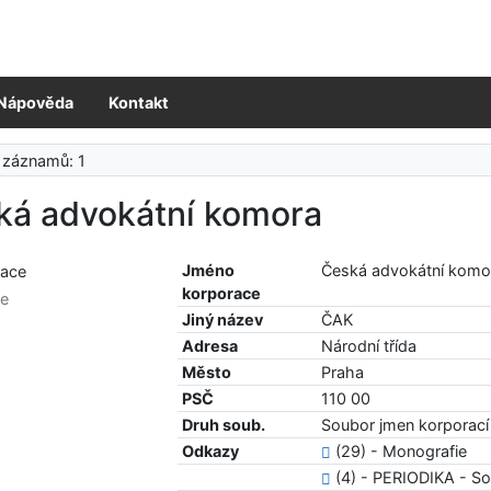
Nápověda
Kontakt
 záznamů: 1
ká advokátní komora
Jméno
Česká advokátní komo
korporace
ce
Jiný název
ČAK
Adresa
Národní třída
Město
Praha
PSČ
110 00
Druh soub.
Soubor jmen korporací
Odkazy
(29) - Monografie
(4) - PERIODIKA - S