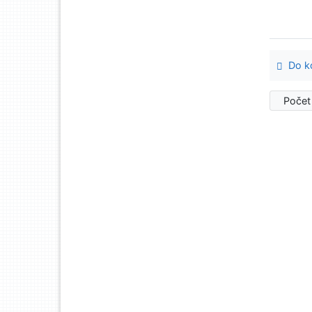
Do ko
Počet