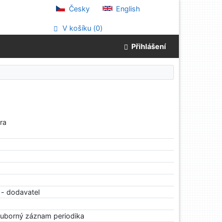
Česky
English
V košíku (
0
)
Přihlášení
ra
 - dodavatel
ouborný záznam periodika