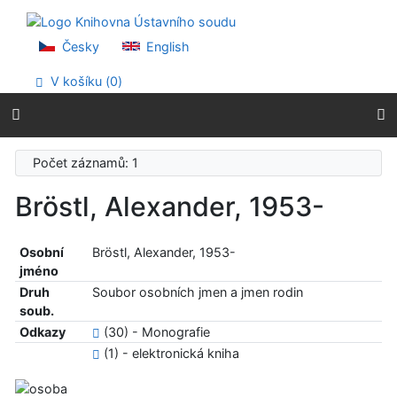
Přejít na obsah
Přejít na menu
Prohlášení o webové přístupnosti
Česky
English
V košíku (
0
)
Počet záznamů: 1
Bröstl, Alexander, 1953-
Osobní
Bröstl, Alexander, 1953-
jméno
Druh
Soubor osobních jmen a jmen rodin
soub.
Odkazy
(30) - Monografie
(1) - elektronická kniha