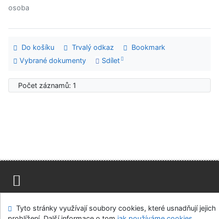
osoba
Do košíku
Trvalý odkaz
Bookmark
Vybrané dokumenty
Sdílet
Počet záznamů: 1
Mapa stránek
Přístupnost
Soukromí
Tyto stránky využívají soubory cookies, které usnadňují jejich
Modul OpenSearch
Napište nám
Nastavení cookies
prohlížení. Další informace o tom
jak používáme cookies
.