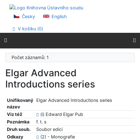
Přejít na obsah
Přejít na menu
Prohlášení o webové přístupnosti
Česky
English
V košíku (
0
)
Počet záznamů: 1
Elgar Advanced
Introductions series
Unifikovaný
Elgar Advanced Introductions series
název
Viz též
(i) Edward Elgar Pub
Poznámka
f. t. s
Druh soub.
Soubor edicí
Odkazy
(2) - Monografie