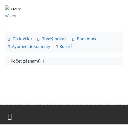
název
Do košíku
Trvalý odkaz
Bookmark
Vybrané dokumenty
Sdílet
Počet záznamů: 1
Mapa stránek
Přístupnost
Soukromí