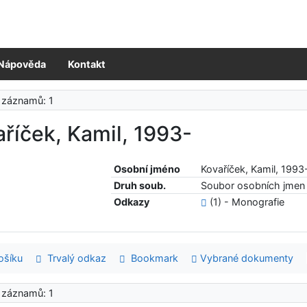
Nápověda
Kontakt
 záznamů: 1
říček, Kamil, 1993-
Osobní jméno
Kovaříček, Kamil, 1993
Druh soub.
Soubor osobních jmen 
Odkazy
(1) - Monografie
šíku
Trvalý odkaz
Bookmark
Vybrané dokumenty
 záznamů: 1