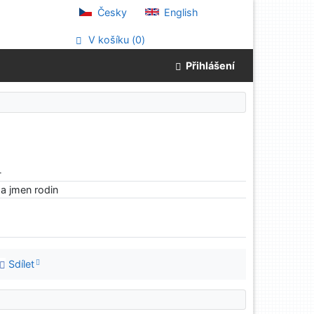
Česky
English
V košíku (
0
)
Přihlášení
-
a jmen rodin
Sdílet