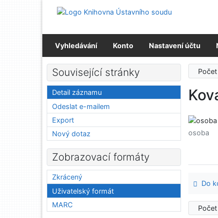
Přejít na obsah
Přejít na menu
Prohlášení o webové přístupnosti
Vyhledávání
Konto
Nastavení účtu
Související stránky
Počet
Kova
Detail záznamu
Odeslat e-mailem
Export
osoba
Nový dotaz
Zobrazovací formáty
Zkrácený
Do ko
Uživatelský formát
MARC
Počet