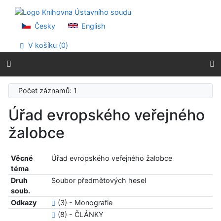
Přejít na obsah
Přejít na menu
Prohlášení o webové přístupnosti
Česky
English
V košíku (
0
)
Počet záznamů: 1
Úřad evropského veřejného
žalobce
Věcné
Úřad evropského veřejného žalobce
téma
Druh
Soubor předmětových hesel
soub.
Odkazy
(3) - Monografie
(8) - ČLÁNKY