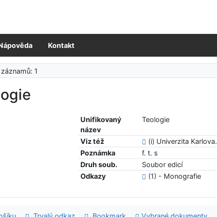
Nápověda
Kontakt
 záznamů: 1
logie
Unifikovaný
Teologie
název
Viz též
(i) Univerzita Karlova
Poznámka
f. t. s
Druh soub.
Soubor edicí
Odkazy
(1) - Monografie
šíku
Trvalý odkaz
Bookmark
Vybrané dokumenty