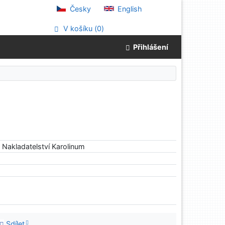
Česky
English
V košíku (
0
)
Přihlášení
. Nakladatelství Karolinum
Sdílet