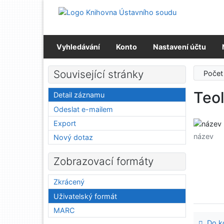
Přejít na obsah
Přejít na menu
Prohlášení o webové přístupnosti
Vyhledávání
Konto
Nastavení účtu
Související stránky
Počet
Teo
Detail záznamu
Odeslat e-mailem
Export
název
Nový dotaz
Zobrazovací formáty
Zkrácený
Uživatelský formát
MARC
Do ko