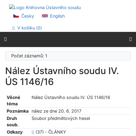
Přejít na obsah
Přejít na menu
Prohlášení o webové přístupnosti
Česky
English
V košíku (
0
)
Počet záznamů: 1
Nález Ústavního soudu IV.
ÚS 1146/16
Věcné
Nález Ústavního soudu IV. ÚS 1146/16
téma
Poznámka
nález ze dne 20. 6. 2017
Druh
Soubor předmětových hesel
soub.
Odkazy
(37) - ČLÁNKY