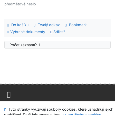
předmětové heslo
Do košíku
Trvalý odkaz
Bookmark
Vybrané dokumenty
Sdílet
Počet záznamů: 1
Mapa stránek
Přístupnost
Soukromí
Tyto stránky využívají soubory cookies, které usnadňují jejich
Modul OpenSearch
Napište nám
Nastavení cookies
prohlížení. Další informace o tom
jak používáme cookies
.