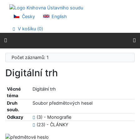
Přejít na obsah
Přejít na menu
Prohlášení o webové přístupnosti
Česky
English
V košíku (
0
)
Počet záznamů: 1
Digitální trh
Věcné
Digitální trh
téma
Druh
Soubor předmětových hesel
soub.
Odkazy
(3) - Monografie
(23) - ČLÁNKY