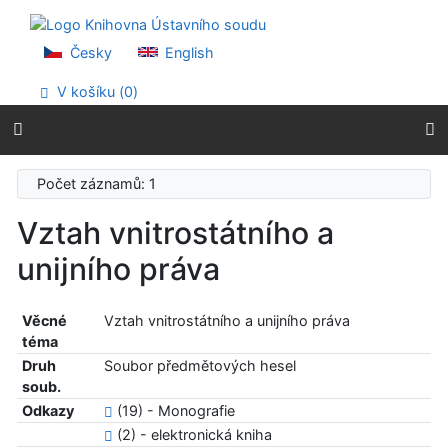
Přejít na obsah
Přejít na menu
Prohlášení o webové přístupnosti
Česky
English
V košíku (
0
)
Počet záznamů: 1
Vztah vnitrostátního a
unijního práva
Věcné
Vztah vnitrostátního a unijního práva
téma
Druh
Soubor předmětových hesel
soub.
Odkazy
(19) - Monografie
(2) - elektronická kniha