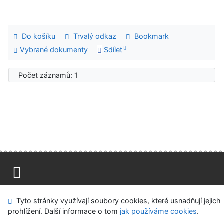
Do košíku
Trvalý odkaz
Bookmark
Vybrané dokumenty
Sdílet
Počet záznamů: 1
Mapa stránek
Přístupnost
Soukromí
Tyto stránky využívají soubory cookies, které usnadňují jejich
Modul OpenSearch
Napište nám
Nastavení cookies
prohlížení. Další informace o tom
jak používáme cookies
.