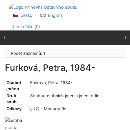
Přejít na obsah
Přejít na menu
Prohlášení o webové přístupnosti
Česky
English
V košíku (
0
)
Počet záznamů: 1
Furková, Petra, 1984-
Osobní
Furková, Petra, 1984-
jméno
Druh
Soubor osobních jmen a jmen rodin
soub.
Odkazy
(2) - Monografie
osoba