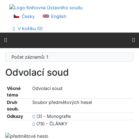
Přejít na obsah
Přejít na menu
Prohlášení o webové přístupnosti
Česky
English
V košíku (
0
)
Počet záznamů: 1
Odvolací soud
Věcné
Odvolací soud
téma
Druh
Soubor předmětových hesel
soub.
Odkazy
(3) - Monografie
(79) - ČLÁNKY