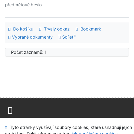
předmětové heslo
Do košíku
Trvalý odkaz
Bookmark
Vybrané dokumenty
Sdílet
Počet záznamů: 1
Mapa stránek
Přístupnost
Soukromí
Tyto stránky využívají soubory cookies, které usnadňují jejich
Modul OpenSearch
Napište nám
Nastavení cookies
prohlížení. Další informace o tom
jak používáme cookies
.