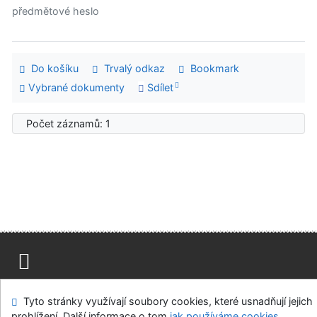
předmětové heslo
Do košíku
Trvalý odkaz
Bookmark
Vybrané dokumenty
Sdílet
Počet záznamů: 1
Mapa stránek
Přístupnost
Soukromí
Tyto stránky využívají soubory cookies, které usnadňují jejich
Modul OpenSearch
Napište nám
Nastavení cookies
prohlížení. Další informace o tom
jak používáme cookies
.