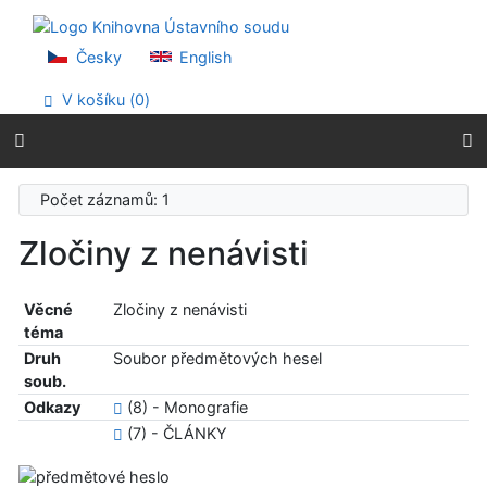
Přejít na obsah
Přejít na menu
Prohlášení o webové přístupnosti
Česky
English
V košíku (
0
)
Počet záznamů: 1
Zločiny z nenávisti
Věcné
Zločiny z nenávisti
téma
Druh
Soubor předmětových hesel
soub.
Odkazy
(8) - Monografie
(7) - ČLÁNKY