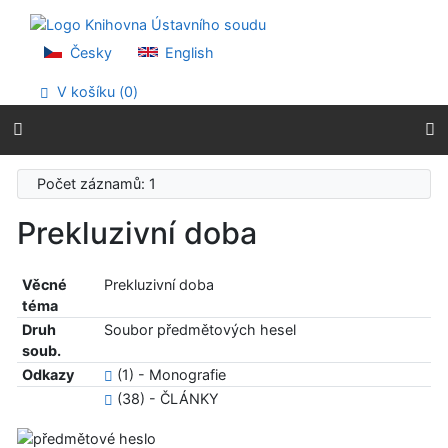
Přejít na obsah
Přejít na menu
Prohlášení o webové přístupnosti
Česky
English
V košíku (
0
)
Počet záznamů: 1
Prekluzivní doba
Věcné
Prekluzivní doba
téma
Druh
Soubor předmětových hesel
soub.
Odkazy
(1) - Monografie
(38) - ČLÁNKY