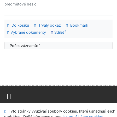
předmětové heslo
Do košíku
Trvalý odkaz
Bookmark
Vybrané dokumenty
Sdílet
Počet záznamů: 1
Mapa stránek
Přístupnost
Soukromí
Tyto stránky využívají soubory cookies, které usnadňují jejich
Modul OpenSearch
Napište nám
Nastavení cookies
prohlížení. Další informace o tom
jak používáme cookies
.