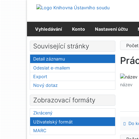
Přejít na obsah
Přejít na menu
Prohlášení o webové přístupnosti
Vyhledávání
Konto
Nastavení účtu
Související stránky
Počet
Prác
Detail záznamu
Odeslat e-mailem
Export
název
Nový dotaz
Zobrazovací formáty
Zkrácený
Uživatelský formát
Do ko
MARC