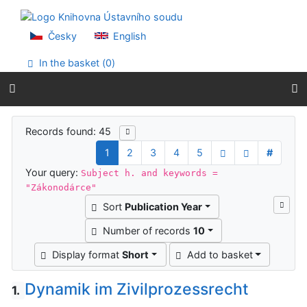
Go to content
Go to menu
Accessibility declaration
Česky
English
In the basket (
0
)
Search results
Records found: 45
1
2
3
4
5
#
Your query:
Subject h. and keywords =
"Zákonodárce"
Sort
Publication Year
Number of records
10
Display format
Short
Add to basket
Dynamik im Zivilprozessrecht
1.