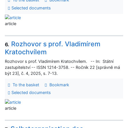
Selected documents
article
Rozhovor s prof. Vladimírem
6.
Kratochvílem
Rozhovor s prof. Vladimírem Kratochvílem. -- In: Státní
zastupitelství -- ISSN 1214-3758. -- Ročník 22 [správně má
být 23], č. 4, 2025, s. 7-13.
To the basket
Bookmark
Selected documents
article