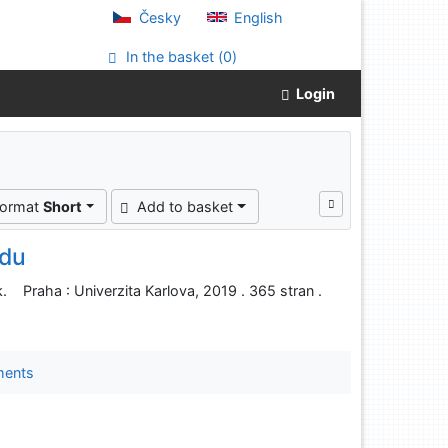
Česky
English
In the basket (
0
)
Login
format
Short
Add to basket
odu
 Praha : Univerzita Karlova, 2019 . 365 stran .
ments