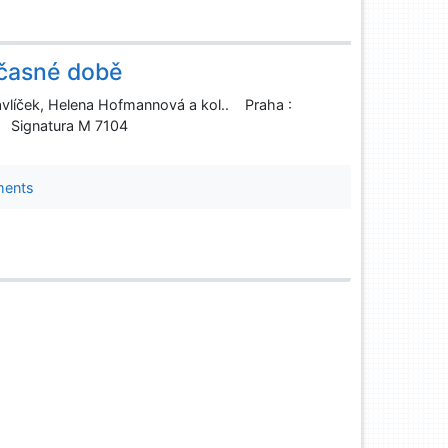
učasné době
avlíček, Helena Hofmannová a kol.. Praha :
3 Signatura M 7104
ments