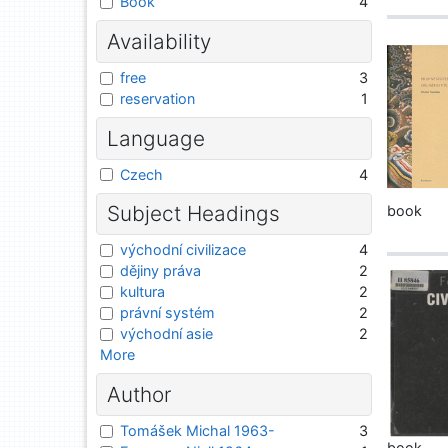
Book
4
Availability
free
3
reservation
1
Language
Czech
4
Subject Headings
book
východní civilizace
4
dějiny práva
2
kultura
2
právní systém
2
východní asie
2
More
Author
Tomášek Michal 1963-
3
book