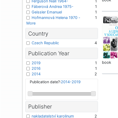
Ferguson Niall 1964-
1
Fáberová Andrea 1975-
1
Geissler Emanuel
1
Hofmannová Helena 1970 -
1
More
Country
Czech Republic
4
Publication Year
book
2019
1
2016
1
2014
2
Publication date?:
2014-2019
Publisher
nakladatelství karolinum
2