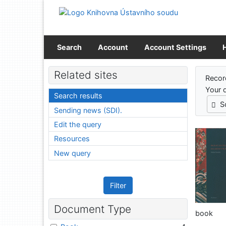
Go to content
Go to menu
Accessibility declaration
Search
Account
Account Settings
Sear
Related sites
Recor
Your 
Search results
S
Sending news (SDI).
Edit the query
Resources
New query
Filter
Document Type
book