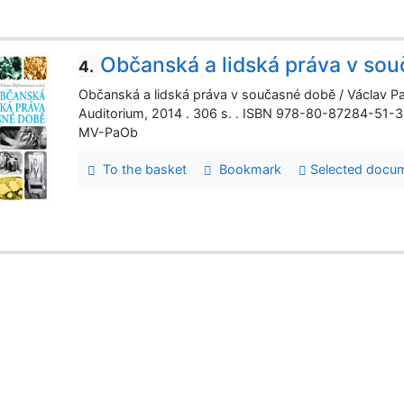
Občanská a lidská práva v so
4.
Občanská a lidská práva v současné době / Václav P
Auditorium, 2014 . 306 s. . ISBN 978-80-87284-51-
MV-PaOb
To the basket
Bookmark
Selected docu