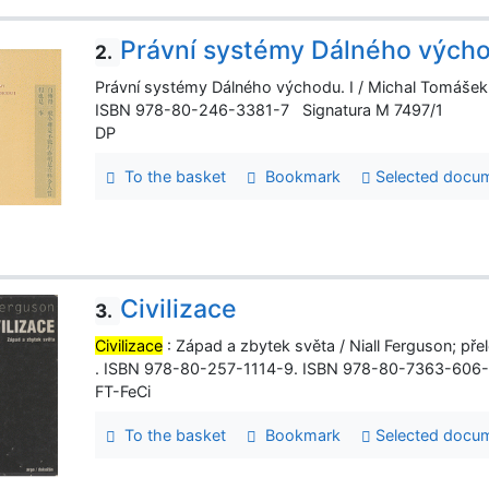
Právní systémy Dálného vých
2.
Právní systémy Dálného východu. I / Michal Tomášek. 
ISBN 978-80-246-3381-7 Signatura M 7497/1
DP
To the basket
Bookmark
Selected docu
Civilizace
3.
Civilizace
: Západ a zbytek světa / Niall Ferguson; př
. ISBN 978-80-257-1114-9. ISBN 978-80-7363-606-
FT-FeCi
To the basket
Bookmark
Selected docu