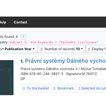
Help
Contact
ch results
ds found: 4
query:
Subject h. and keywords = "Východní civilizace"
ort
Publication Year
Number of records
10
Display 
Právní systémy Dálného vých
1.
Právní systémy Dálného východu. II / Michal Tomášek.
ISBN 978-80-246-3897-3 Signatura M 7497/2
DP
To the basket
Bookmark
Selected docu