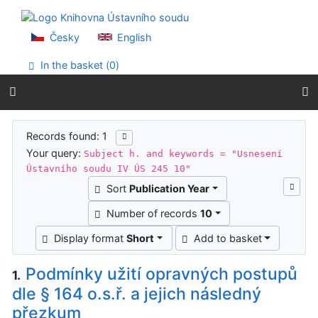
Go to content
Go to menu
Accessibility declaration
Česky
English
In the basket (
0
)
Search results
Records found: 1
Your query:
Subject h. and keywords = "Usnesení
Ústavního soudu IV ÚS 245 10"
Sort
Publication Year
Number of records
10
Display format
Short
Add to basket
Podmínky užití opravných postupů
1.
dle § 164 o.s.ř. a jejich následný
přezkum