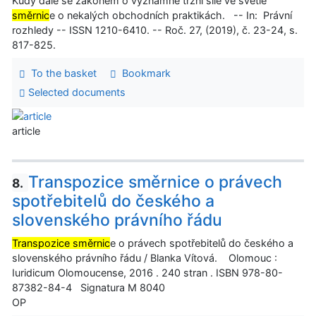
Kudy dále se zákonem o významné tržní síle ve světle
směrnic
e o nekalých obchodních praktikách. -- In: Právní
rozhledy -- ISSN 1210-6410. -- Roč. 27, (2019), č. 23-24, s.
817-825.
To the basket
Bookmark
Selected documents
article
Transpozice směrnice o právech
8.
spotřebitelů do českého a
slovenského právního řádu
Transpozice směrnic
e o právech spotřebitelů do českého a
slovenského právního řádu / Blanka Vítová. Olomouc :
Iuridicum Olomoucense, 2016 . 240 stran . ISBN 978-80-
87382-84-4 Signatura M 8040
OP