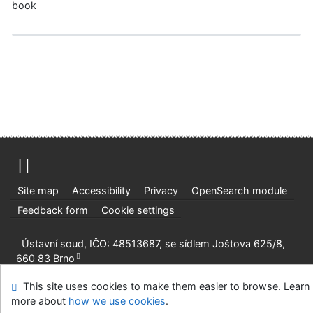
book
Site map
Accessibility
Privacy
OpenSearch module
Feedback form
Cookie settings
Ústavní soud, IČO: 48513687, se sídlem Joštova 625/8,
660 83 Brno
©1993-2026
IPAC
v.4.8.63a
-
Cosmotron Slovakia, s.r.o.
This site uses cookies to make them easier to browse. Learn
more about
how we use cookies
.