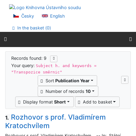
Go to content
Go to menu
Accessibility declaration
Česky
English
In the basket (
0
)
Search results
Records found: 9
Your query:
Subject h. and keywords =
"Transpozice směrnic"
Sort
Publication Year
Number of records
10
Display format
Short
Add to basket
Rozhovor s prof. Vladimírem
1.
Kratochvílem
Rozhovor s prof. Vladimírem Kratochvílem. -- In: Státní