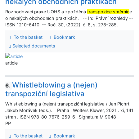
nekalých obchodních praktikách
Rozhodovací praxe ÚOHS a zpožděná
transpozice směrnic
e
o nekalých obchodních praktikách. -- In: Právní rozhledy --
ISSN 1210-6410. -- Roč. 30, (2022), č. 8, s. 278-285.
To the basket
Bookmark
Selected documents
article
Whistleblowing a (nejen)
6.
transpoziční legislativa
Whistleblowing a (nejen) transpoziční legislativa / Jan Pichrt,
Jakub Morávek (eds.). Praha : Wolters Kluwer, 2021 . xi, 141
stran . ISBN 978-80-7676-259-6 Signatura M 9048
PP
To the basket
Bookmark