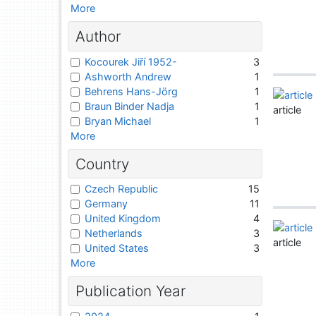
More
Author
Kocourek Jiří 1952-
3
Ashworth Andrew
1
Behrens Hans-Jörg
1
Braun Binder Nadja
1
article
Bryan Michael
1
More
Country
Czech Republic
15
Germany
11
United Kingdom
4
Netherlands
3
article
United States
3
More
Publication Year