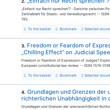
„Einfach nur Recht sprechen“?
2.
„Einfach nur Recht sprechen“? : Gerichte zwischen Po
Zentralblatt für Staats- und Verwaltungsrecht -- ISSN
193.
To the basket
Bookmark
Selected docu
Freedom or Feardom of Expres
3.
„Chilling Effect“ on Judicial Spe
Freedom or Feardom of Expression of Judges? Explorin
European constitutional law review -- ISSN 1574-0196.
To the basket
Bookmark
Selected docu
Grundlagen und Grenzen der u
4.
richterlichen Unabhängigkeit in
Grundlagen und Grenzen der unionsrechtlichen Kontrol