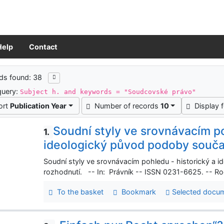
Help
Contact
ch results
ds found: 38
query:
Subject h. and keywords = "Soudcovské právo"
ort
Publication Year
Number of records
10
Display 
Soudní styly ve srovnávacím po
1.
ideologický původ podoby souč
Soudní styly ve srovnávacím pohledu - historický a
rozhodnutí. -- In: Právník -- ISSN 0231-6625. -- Roč
To the basket
Bookmark
Selected docu