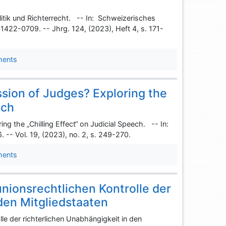
litik und Richterrecht. -- In: Schweizerisches
 1422-0709. -- Jhrg. 124, (2023), Heft 4, s. 171-
ments
sion of Judges? Exploring the
ech
g the „Chilling Effect“ on Judicial Speech. -- In:
 -- Vol. 19, (2023), no. 2, s. 249-270.
ments
nionsrechtlichen Kontrolle der
 den Mitgliedstaaten
le der richterlichen Unabhängigkeit in den