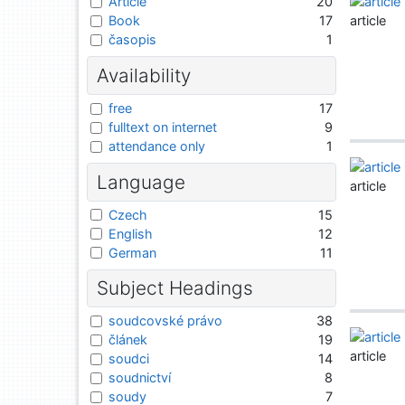
Article
20
article
Book
17
časopis
1
Availability
free
17
fulltext on internet
9
attendance only
1
Language
article
Czech
15
English
12
German
11
Subject Headings
soudcovské právo
38
článek
19
article
soudci
14
soudnictví
8
soudy
7