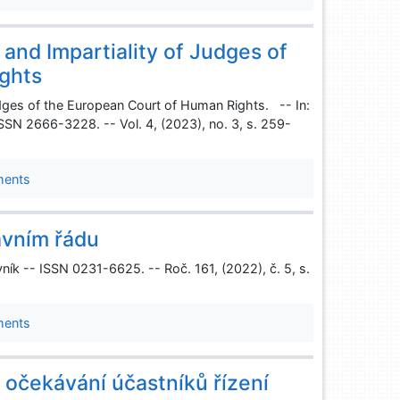
nd Impartiality of Judges of
ghts
dges of the European Court of Human Rights. -- In:
SSN 2666-3228. -- Vol. 4, (2023), no. 3, s. 259-
ments
ávním řádu
ík -- ISSN 0231-6625. -- Roč. 161, (2022), č. 5, s.
ments
í očekávání účastníků řízení