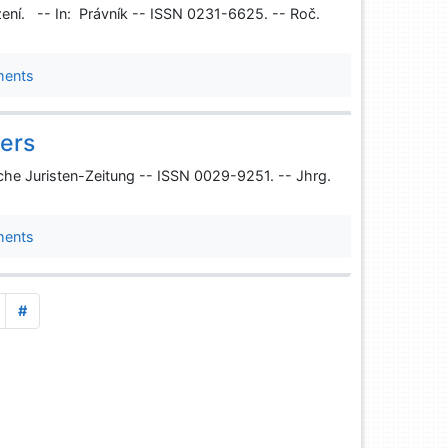
ízení. -- In: Právník -- ISSN 0231-6625. -- Roč.
ments
ters
sche Juristen-Zeitung -- ISSN 0029-9251. -- Jhrg.
ments
#