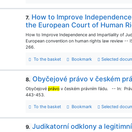
How to Improve Independence a
7.
the European Court of Human Ri
How to Improve Independence and Impartiality of Ju
European convention on human rights law review -- I
266.
To the basket
Bookmark
Selected docu
Obyčejové právo v českém pr
8.
Obyčejové
právo
v českém právním řádu. -- In: Právn
443-453.
To the basket
Bookmark
Selected docu
Judikatorní odklony a legitimn
9.