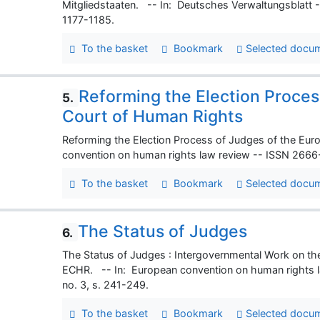
Mitgliedstaaten. -- In: Deutsches Verwaltungsblatt -
1177-1185.
To the basket
Bookmark
Selected docu
Reforming the Election Proces
5.
Court of Human Rights
Reforming the Election Process of Judges of the Eu
convention on human rights law review -- ISSN 2666-
To the basket
Bookmark
Selected docu
The Status of Judges
6.
The Status of Judges : Intergovernmental Work on the
ECHR. -- In: European convention on human rights l
no. 3, s. 241-249.
To the basket
Bookmark
Selected docu