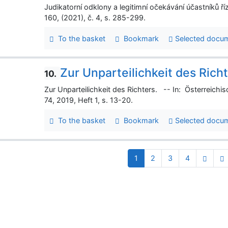
Judikatorní odklony a legitimní očekávání účastníků ř
160, (2021), č. 4, s. 285-299.
To the basket
Bookmark
Selected docu
Zur Unparteilichkeit des Rich
10.
Zur Unparteilichkeit des Richters. -- In: Österreichi
74, 2019, Heft 1, s. 13-20.
To the basket
Bookmark
Selected docu
1
2
3
4