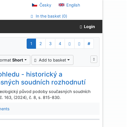
Česky
English
In the basket (
0
)
Login
1
2
3
4
#
format
Short
Add to basket
hledu - historický a
asných soudních rozhodnutí
 ideologický původ podoby současných soudních
. 163, (2024), č. 8, s. 815-830.
ments