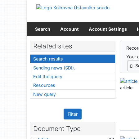
Go to content
Go to menu
Accessibility declaration
Search
Account
Account Settings
Sear
Related sites
Recor
Your 
Search results
S
Sending news (SDI).
Edit the query
Resources
article
New query
Filter
Document Type