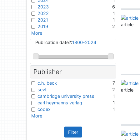
2024
1
2023
6
2022
1
2021
1
article
2019
2
More
Publication date?:
1800-2024
Publisher
c.h. beck
7
sevt
2
article
cambridge university press
1
carl heymanns verlag
1
codex
1
More
Filter