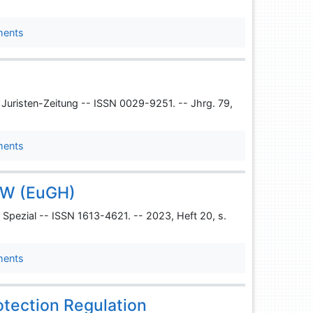
ments
Juristen-Zeitung -- ISSN 0029-9251. -- Jhrg. 79,
ments
VW (EuGH)
pezial -- ISSN 1613-4621. -- 2023, Heft 20, s.
ments
otection Regulation