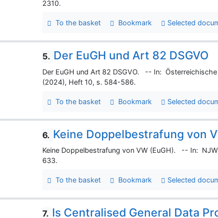
2310.
To the basket
Bookmark
Selected docu
Der EuGH und Art 82 DSGVO
5.
Der EuGH und Art 82 DSGVO. -- In: Österreichische 
(2024), Heft 10, s. 584-586.
To the basket
Bookmark
Selected docu
Keine Doppelbestrafung von 
6.
Keine Doppelbestrafung von VW (EuGH). -- In: NJW S
633.
To the basket
Bookmark
Selected docu
Is Centralised General Data Pr
7.