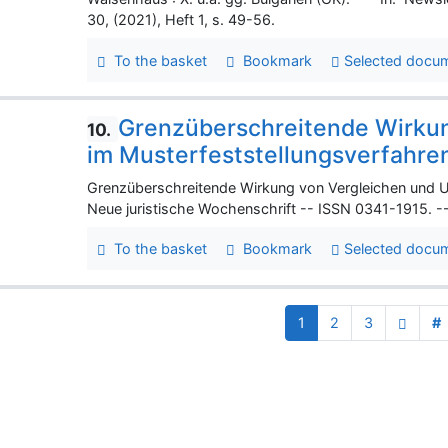
30, (2021), Heft 1, s. 49-56.
To the basket
Bookmark
Selected docu
Grenzüberschreitende Wirkun
10.
im Musterfeststellungsverfahre
Grenzüberschreitende Wirkung von Vergleichen und Ur
Neue juristische Wochenschrift -- ISSN 0341-1915. --
To the basket
Bookmark
Selected docu
1
2
3
#