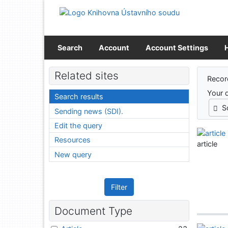
Go to content
Go to menu
Accessibility declaration
Search
Account
Account Settings
Sear
Related sites
Recor
Your 
Search results
S
Sending news (SDI).
Edit the query
Resources
article
New query
Filter
Document Type