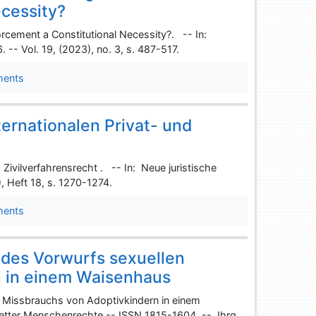
ecessity?
orcement a Constitutional Necessity?. -- In:
 -- Vol. 19, (2023), no. 3, s. 487-517.
ments
ternationalen Privat- und
 Zivilverfahrensrecht . -- In: Neue juristische
, Heft 18, s. 1270-1274.
ments
des Vorwurfs sexuellen
n in einem Waisenhaus
 Missbrauchs von Adoptivkindern in einem
letter Menschenrechte -- ISSN 1815-1604. -- Jhrg.