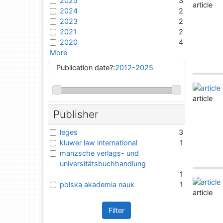
2025
3
article
2024
2
2023
2
2021
2
2020
4
More
Publication date?:
2012-2025
article
Publisher
leges
3
kluwer law international
1
manzsche verlags- und
universitätsbuchhandlung
1
polska akademia nauk
1
article
Filter