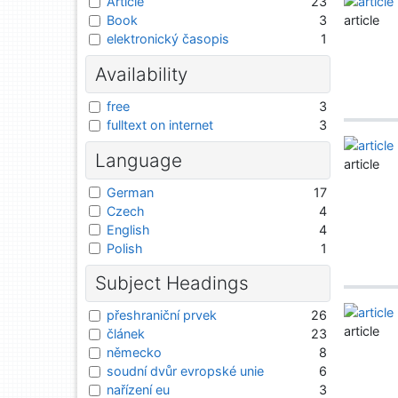
Article
23
article
Book
3
elektronický časopis
1
Availability
free
3
fulltext on internet
3
Language
article
German
17
Czech
4
English
4
Polish
1
Subject Headings
přeshraniční prvek
26
article
článek
23
německo
8
soudní dvůr evropské unie
6
nařízení eu
3