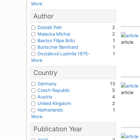
More
Author
Dobiáš Petr
2
Malacka Michal
2
Bastos Filipe Brito
1
article
Burtscher Bernhard
1
Dostálová Ludmila 1975-
1
More
Country
Germany
13
Czech Republic
5
article
Austria
4
United Kingdom
2
Netherlands
1
More
Publication Year