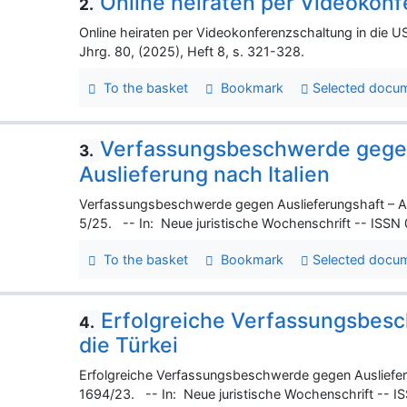
Online heiraten per Videokonf
2.
Online heiraten per Videokonferenzschaltung in die U
Jhrg. 80, (2025), Heft 8, s. 321-328.
To the basket
Bookmark
Selected docu
Verfassungsbeschwerde gegen
3.
Auslieferung nach Italien
Verfassungsbeschwerde gegen Auslieferungshaft – Aus
5/25. -- In: Neue juristische Wochenschrift -- ISSN 
To the basket
Bookmark
Selected docu
Erfolgreiche Verfassungsbes
4.
die Türkei
Erfolgreiche Verfassungsbeschwerde gegen Auslieferu
1694/23. -- In: Neue juristische Wochenschrift -- IS