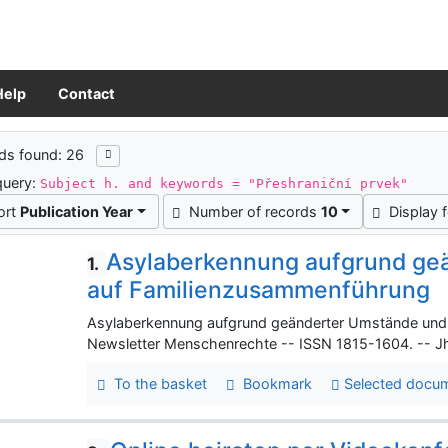
Help
Contact
ch results
ds found: 26
query:
Subject h. and keywords = "Přeshraniční prvek"
ort
Publication Year
Number of records
10
Display 
Asylaberkennung aufgrund ge
1.
auf Familienzusammenführung
Asylaberkennung aufgrund geänderter Umstände und
Newsletter Menschenrechte -- ISSN 1815-1604. -- Jhr
To the basket
Bookmark
Selected docu