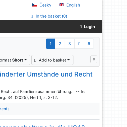
Česky
English
In the basket (
0
)
Login
1
2
3
#
format
Short
Add to basket
änderter Umstände und Recht
 Recht auf Familienzusammenführung. -- In:
g. 34, (2025), Heft 1, s. 3-12.
ments