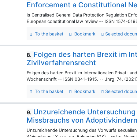
Enforcement a Constitutional N
Is Centralised General Data Protection Regulation Enf
European constitutional law review -- ISSN 1574-0196.
To the basket
Bookmark
Selected docu
Folgen des harten Brexit im In
8.
Zivilverfahrensrecht
Folgen des harten Brexit im Internationalen Privat- und
Wochenschrift -- ISSN 0341-1915. -- Jhrg. 74, (2021)
To the basket
Bookmark
Selected docu
Unzureichende Untersuchung 
9.
Missbrauchs von Adoptivkinder
Unzureichende Untersuchung des Vorwurfs sexuellen
Waisenhaus : X. u.a. gg. Bulgarien (GK). -- In: News