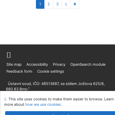
1
2
3
#
Site map
Accessibility
Privacy
OpenSearch module
Feedback form
Cookie settings
Ústavní soud, IČO: 48513687, se sídlem Joštova 625/8,
660 83 Brno
©1993-2026
IPAC
v.4.8.63a
-
Cosmotron Slovakia, s.r.o.
This site uses cookies to make them easier to browse. Learn
more about
how we use cookies
.