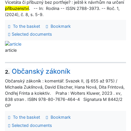
Vicetáta či příbuzný bez portfeje? : ještě k návrhům na určení
příbuzenství
. -- In: Rodina -- ISSN 2788-3973. -- Roč. 1,
(2024), č. 8, s. 5-9.
To the basket
Bookmark
Selected documents
article
Občanský zákoník
2.
Občanský zákoník : komentář. Svazek II, (§ 655 až 975) /
Michaela Zuklínová, David Elischer, Hana Nová, Dita Frintová,
Ondřej Frinta a kolektiv. Praha : Wolters Kluwer, 2023 . xv,
838 stran . ISBN 978-80-7676-464-4 Signatura M 8442/2
OP
To the basket
Bookmark
Selected documents