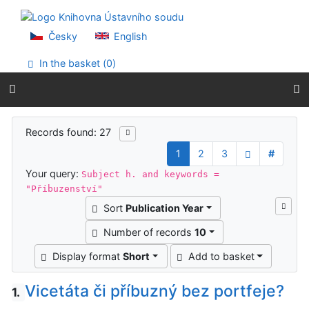
Go to content
Go to menu
Accessibility declaration
Česky
English
In the basket (
0
)
Search results
Records found: 27
1
2
3
#
Your query:
Subject h. and keywords =
"Příbuzenství"
Sort
Publication Year
Number of records
10
Display format
Short
Add to basket
Vicetáta či příbuzný bez portfeje?
1.