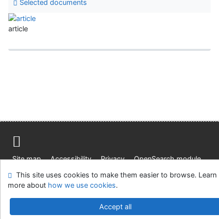
Selected documents
article
Site map
Accessibility
Privacy
OpenSearch module
Feedback form
Cookie settings
This site uses cookies to make them easier to browse. Learn
more about
how we use cookies
.
Ústavní soud, IČO: 48513687, se sídlem Joštova 625/8,
660 83 Brno
Accept all