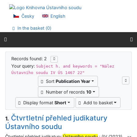
Go to content
Go to menu
Accessibility declaration
Česky
English
In the basket (
0
)
Search results
Records found: 2
Your query:
Subject h. and keywords = "Nález
Ústavního soudu IV ÚS 1467 22"
Sort
Publication Year
Number of records
10
Display format
Short
Add to basket
Čtvrtletní přehled judikatury
1.
Ústavního soudu
Čtvrtletní přehled judikatury
Ústavního soudu
: (IV./2023). --