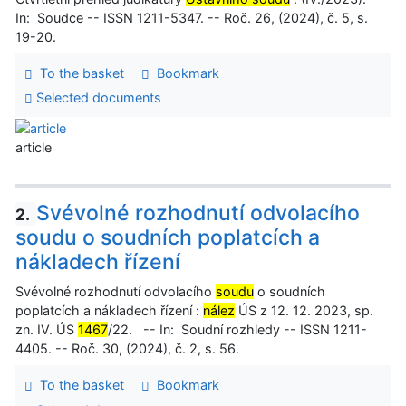
In: Soudce -- ISSN 1211-5347. -- Roč. 26, (2024), č. 5, s.
19-20.
To the basket
Bookmark
Selected documents
article
Svévolné rozhodnutí odvolacího
2.
soudu o soudních poplatcích a
nákladech řízení
Svévolné rozhodnutí odvolacího
soudu
o soudních
poplatcích a nákladech řízení :
nález
ÚS z 12. 12. 2023, sp.
zn. IV. ÚS
1467
/22. -- In: Soudní rozhledy -- ISSN 1211-
4405. -- Roč. 30, (2024), č. 2, s. 56.
To the basket
Bookmark