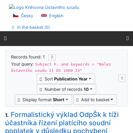
Go to content
Go to menu
Accessibility declaration
Česky
English
In the basket (
0
)
Search results
Records found: 1
Your query:
Subject h. and keywords = "Nález
Ústavního soudu II ÚS 1460 23"
Sort
Publication Year
Number of records
10
Display format
Short
Add to basket
Formalistický výklad OdpŠk k tíži
1.
účastníka řízení platícího soudní
poplatek v důsledku pochybení