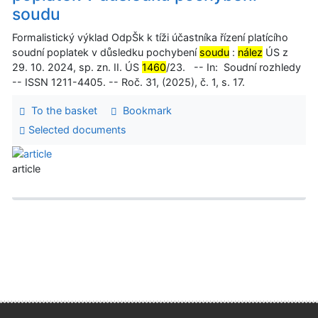
soudu
Formalistický výklad OdpŠk k tíži účastníka řízení platícího
soudní poplatek v důsledku pochybení
soudu
:
nález
ÚS z
29. 10. 2024, sp. zn. II. ÚS
1460
/23. -- In: Soudní rozhledy
-- ISSN 1211-4405. -- Roč. 31, (2025), č. 1, s. 17.
To the basket
Bookmark
Selected documents
article