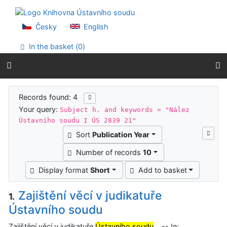
Go to content
Go to menu
Accessibility declaration
Česky
English
In the basket (
0
)
Search results
Records found: 4
Your query:
Subject h. and keywords = "Nález
Ústavního soudu I ÚS 2839 21"
Sort
Publication Year
Number of records
10
Display format
Short
Add to basket
Zajištění věcí v judikatuře
1.
Ústavního soudu
Zajištění věcí v judikatuře
Ústavního soudu
. -- In: