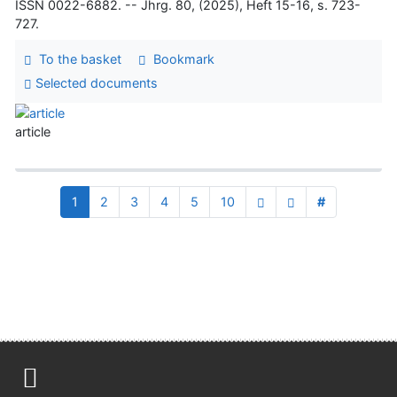
ISSN 0022-6882. -- Jhrg. 80, (2025), Heft 15-16, s. 723-
727.
To the basket
Bookmark
Selected documents
article
1
2
3
4
5
10
#