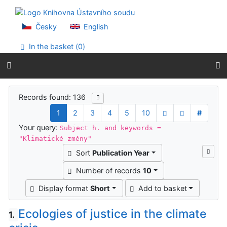
Go to content
Go to menu
Accessibility declaration
Česky
English
In the basket (
0
)
Search results
Records found: 136
1
2
3
4
5
10
#
Your query:
Subject h. and keywords =
"Klimatické změny"
Sort
Publication Year
Number of records
10
Display format
Short
Add to basket
Ecologies of justice in the climate
1.