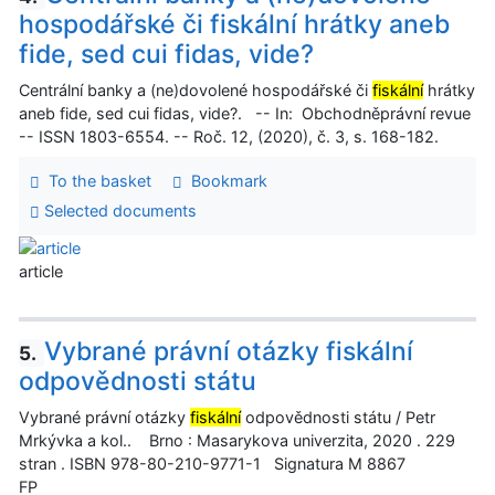
hospodářské či fiskální hrátky aneb
fide, sed cui fidas, vide?
Centrální banky a (ne)dovolené hospodářské či
fiskální
hrátky
aneb fide, sed cui fidas, vide?. -- In: Obchodněprávní revue
-- ISSN 1803-6554. -- Roč. 12, (2020), č. 3, s. 168-182.
To the basket
Bookmark
Selected documents
article
Vybrané právní otázky fiskální
5.
odpovědnosti státu
Vybrané právní otázky
fiskální
odpovědnosti státu / Petr
Mrkývka a kol.. Brno : Masarykova univerzita, 2020 . 229
stran . ISBN 978-80-210-9771-1 Signatura M 8867
FP