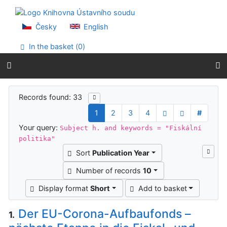
Go to content
Go to menu
Accessibility declaration
Česky
English
In the basket (
0
)
Search results
Records found: 33
1
2
3
4
#
Your query:
Subject h. and keywords = "Fiskální
politika"
Sort
Publication Year
Number of records
10
Display format
Short
Add to basket
Der EU-Corona-Aufbaufonds –
1.