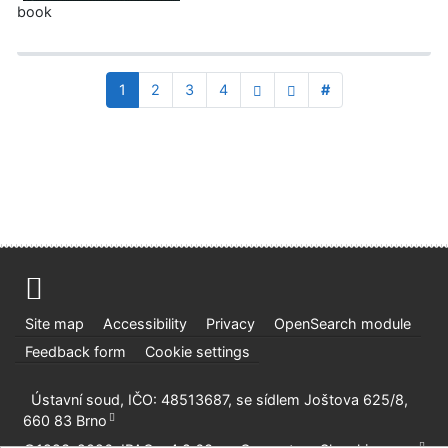
book
1
2
3
4
#
Site map
Accessibility
Privacy
OpenSearch module
Feedback form
Cookie settings
Ústavní soud, IČO: 48513687, se sídlem Joštova 625/8,
660 83 Brno