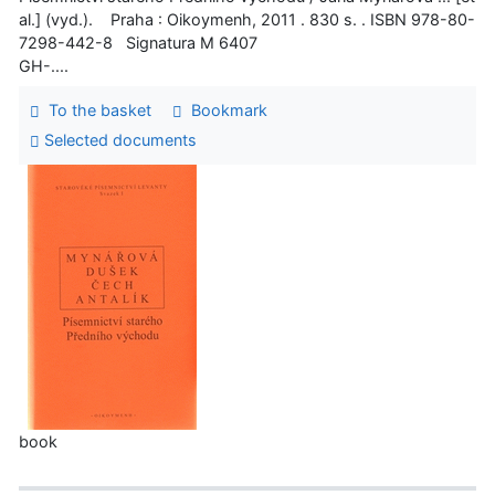
al.] (vyd.). Praha : Oikoymenh, 2011 . 830 s. . ISBN 978-80-
7298-442-8 Signatura M 6407
GH-....
To the basket
Bookmark
Selected documents
book