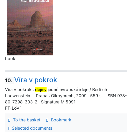
book
Víra v pokrok
10.
Víra v pokrok :
dějiny
jedné evropské ideje / Bedřich
Loewenstein. Praha : Oikoymenh, 2009 . 559 s. . ISBN 978-
80-7298-303-2 Signatura M 5091
FT-LoVí
To the basket
Bookmark
Selected documents