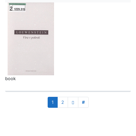
book
1
2
#