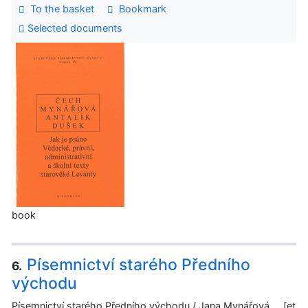
To the basket
Bookmark
Selected documents
book
Písemnictví starého Předního
6.
východu
Písemnictví starého Předního východu / Jana Mynářová ... [et