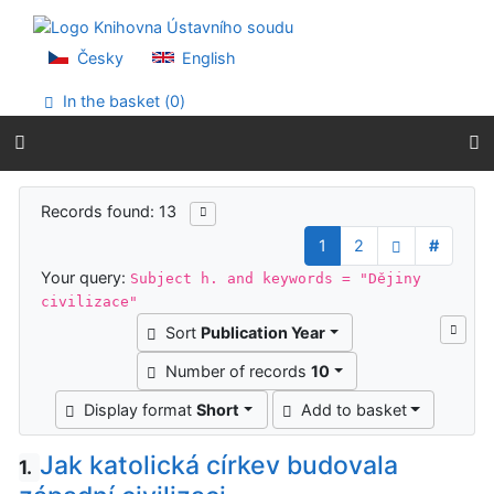
Go to content
Go to menu
Accessibility declaration
Česky
English
In the basket (
0
)
Search results
Records found: 13
1
2
#
Your query:
Subject h. and keywords = "Dějiny
civilizace"
Sort
Publication Year
Number of records
10
Display format
Short
Add to basket
Jak katolická církev budovala
1.