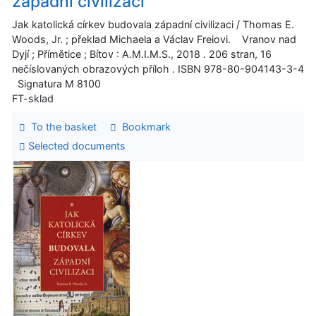
západní civilizaci
Jak katolická církev budovala západní civilizaci / Thomas E.
Woods, Jr. ; překlad Michaela a Václav Freiovi. Vranov nad
Dyjí ; Přímětice ; Bítov : A.M.I.M.S., 2018 . 206 stran, 16
nečíslovaných obrazových příloh . ISBN 978-80-904143-3-4
Signatura M 8100
FT-sklad
To the basket
Bookmark
Selected documents