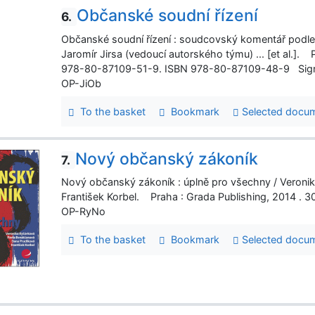
Občanské soudní řízení
6.
Občanské soudní řízení : soudcovský komentář podle sta
Jaromír Jirsa (vedoucí autorského týmu) ... [et al.]. 
978-80-87109-51-9. ISBN 978-80-87109-48-9 Sign
OP-JiOb
To the basket
Bookmark
Selected docu
Nový občanský zákoník
7.
Nový občanský zákoník : úplně pro všechny / Veroni
František Korbel. Praha : Grada Publishing, 2014 .
OP-RyNo
To the basket
Bookmark
Selected docu