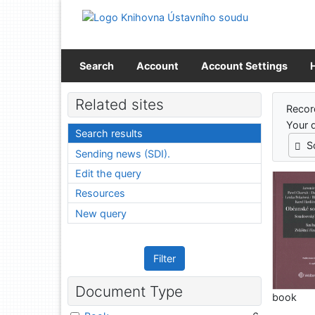
Go to content
Go to menu
Accessibility declaration
Search
Account
Account Settings
Sear
Related sites
Recor
Your 
Search results
S
Sending news (SDI).
Edit the query
Resources
New query
Filter
Document Type
book