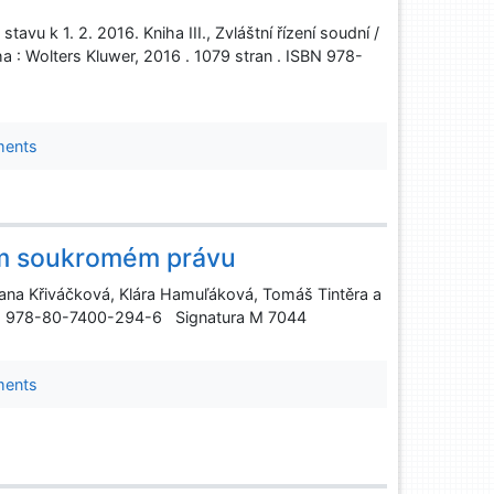
vu k 1. 2. 2016. Kniha III., Zvláštní řízení soudní /
a : Wolters Kluwer, 2016 . 1079 stran . ISBN 978-
ments
vém soukromém právu
ana Křiváčková, Klára Hamuľáková, Tomáš Tintěra a
 ISBN 978-80-7400-294-6 Signatura M 7044
ments