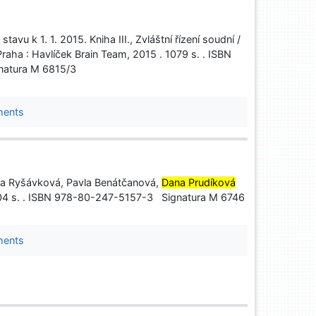
vu k 1. 1. 2015. Kniha III., Zvláštní řízení soudní /
Praha : Havlíček Brain Team, 2015 . 1079 s. . ISBN
atura M 6815/3
ments
ka Ryšávková, Pavla Benátčanová,
Dana Prudíková
 304 s. . ISBN 978-80-247-5157-3 Signatura M 6746
ments