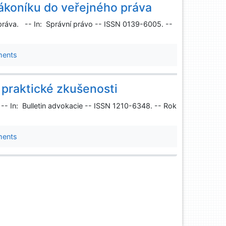
koníku do veřejného práva
áva. -- In: Správní právo -- ISSN 0139-6005. --
ments
 praktické zkušenosti
 -- In: Bulletin advokacie -- ISSN 1210-6348. -- Rok
ments