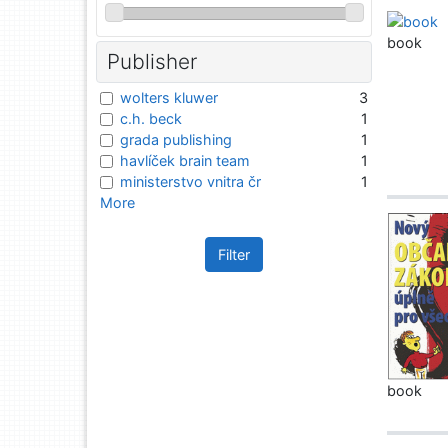
book
Publisher
wolters kluwer
3
c.h. beck
1
grada publishing
1
havlíček brain team
1
ministerstvo vnitra čr
1
More
Filter
book