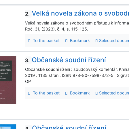
Velká novela zákona o svobod
2.
Velká novela zákona o svobodném přístupu k informa
Roč. 31, (2023), č. 4, s. 115-125.
To the basket
Bookmark
Selected docu
Občanské soudní řízení
3.
Občanské soudní řízení : soudcovský komentář. Kniha I
2019 . 1135 stran . ISBN 978-80-7598-372-5 Signa
OP
To the basket
Bookmark
Selected docu
Občanské soudní řízení
4.