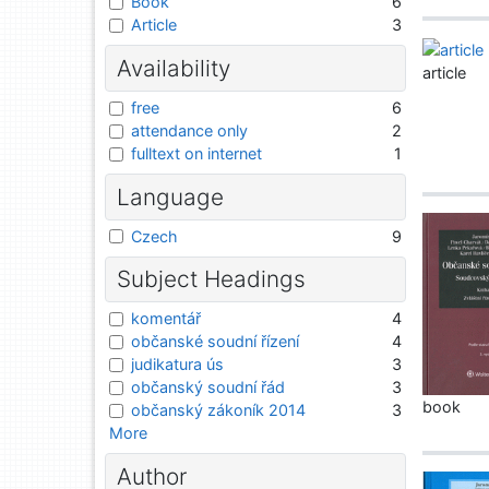
Book
6
Article
3
Availability
article
free
6
attendance only
2
fulltext on internet
1
Language
Czech
9
Subject Headings
komentář
4
občanské soudní řízení
4
judikatura ús
3
občanský soudní řád
3
book
občanský zákoník 2014
3
More
Author