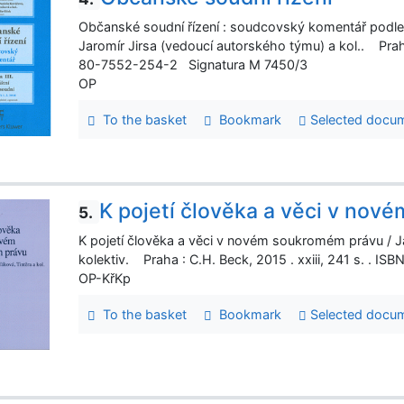
Občanské soudní řízení : soudcovský komentář podle sta
Jaromír Jirsa (vedoucí autorského týmu) a kol.. Prah
80-7552-254-2 Signatura M 7450/3
OP
To the basket
Bookmark
Selected docu
K pojetí člověka a věci v no
5.
K pojetí člověka a věci v novém soukromém právu / J
kolektiv. Praha : C.H. Beck, 2015 . xxiii, 241 s. .
OP-KřKp
To the basket
Bookmark
Selected docu