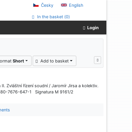
Česky
English
In the basket (
0
)
Login
format
Short
Add to basket
. Zvláštní řízení soudní / Jaromír Jirsa a kolektiv.
78-80-7676-647-1 Signatura M 9161/2
ments