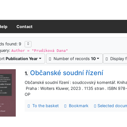
Help
Contact
ch results
ds found: 9
query:
Author = "Prudíková Dana"
ort
Publication Year
Number of records
10
Display 
Občanské soudní řízení
1.
Občanské soudní řízení : soudcovský komentář. Kniha II
Praha : Wolters Kluwer, 2023 . 1135 stran . ISBN 9
OP
To the basket
Bookmark
Selected docu