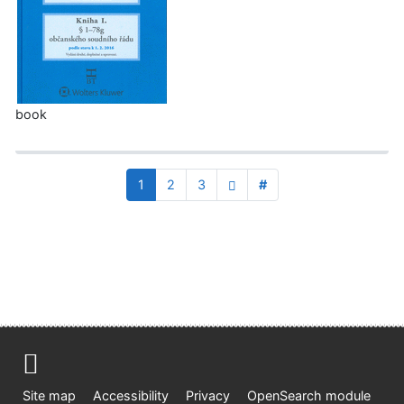
book
1
2
3
#
Site map
Accessibility
Privacy
OpenSearch module