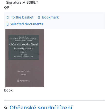
Signatura M 8388/4
OP
To the basket
Bookmark
Selected documents
book
Občanské soudní řízení
9.