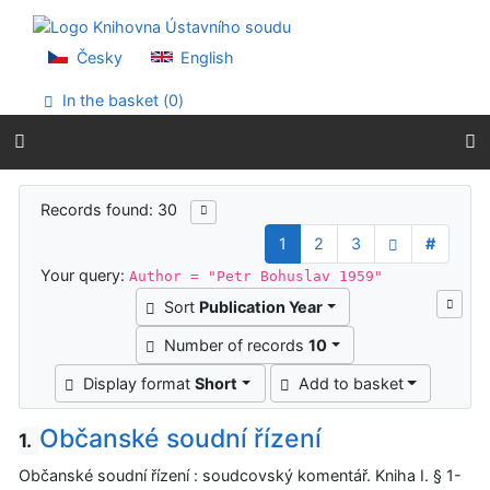
Go to content
Go to menu
Accessibility declaration
Česky
English
In the basket (
0
)
Search results
Records found: 30
1
2
3
#
Your query:
Author = "Petr Bohuslav 1959"
Sort
Publication Year
Number of records
10
Display format
Short
Add to basket
Občanské soudní řízení
1.
Občanské soudní řízení : soudcovský komentář. Kniha I. § 1-