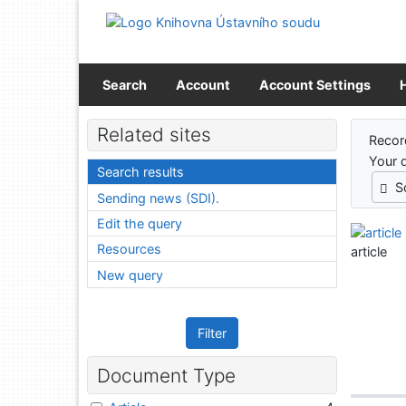
Go to content
Go to menu
Accessibility declaration
Search
Account
Account Settings
Sear
Related sites
Recor
Your 
Search results
S
Sending news (SDI).
Edit the query
Resources
article
New query
Filter
Document Type