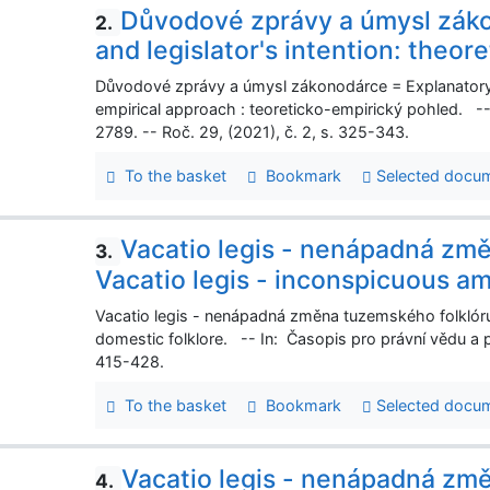
Důvodové zprávy a úmysl záko
2.
and legislator's intention: theor
Důvodové zprávy a úmysl zákonodárce = Explanatory re
empirical approach : teoreticko-empirický pohled. --
2789. -- Roč. 29, (2021), č. 2, s. 325-343.
To the basket
Bookmark
Selected docu
Vacatio legis - nenápadná zm
3.
Vacatio legis - inconspicuous a
Vacatio legis - nenápadná změna tuzemského folklór
domestic folklore. -- In: Časopis pro právní vědu a p
415-428.
To the basket
Bookmark
Selected docu
Vacatio legis - nenápadná zm
4.