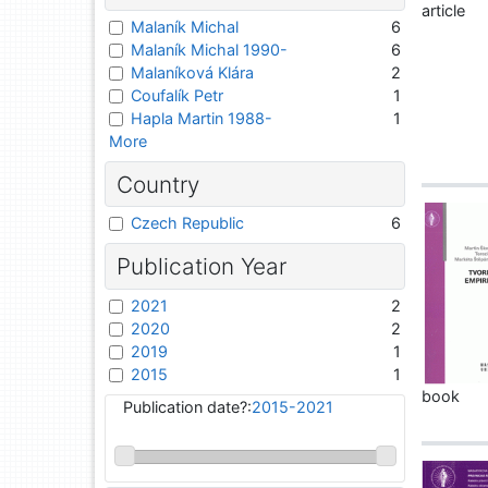
article
Malaník Michal
6
Malaník Michal 1990-
6
Malaníková Klára
2
Coufalík Petr
1
Hapla Martin 1988-
1
More
Country
Czech Republic
6
Publication Year
2021
2
2020
2
2019
1
2015
1
book
Publication date?:
2015-2021