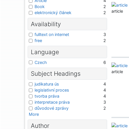
Article
4
Book
2
article
elektronický článek
2
Availability
fulltext on internet
3
free
2
Language
Czech
6
article
Subject Headings
judikatura ús
4
legislativní proces
4
tvorba práva
4
interpretace práva
3
důvodové zprávy
2
More
Author