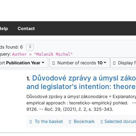
Help
Contact
ch results
ds found: 6
query:
Author = "Malaník Michal"
ort
Publication Year
Number of records
10
Display 
Důvodové zprávy a úmysl záko
1.
and legislator's intention: theor
Důvodové zprávy a úmysl zákonodárce = Explanatory re
empirical approach : teoreticko-empirický pohled. --
9126. -- Roč. 29, (2021), č. 2, s. 325-343.
To the basket
Bookmark
Selected docu