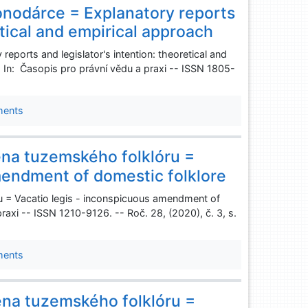
nodárce = Explanatory reports
etical and empirical approach
ports and legislator's intention: theoretical and
 In: Časopis pro právní vědu a praxi -- ISSN 1805-
ments
ěna tuzemského folklóru =
mendment of domestic folklore
u = Vacatio legis - inconspicuous amendment of
raxi -- ISSN 1210-9126. -- Roč. 28, (2020), č. 3, s.
ments
ěna tuzemského folklóru =