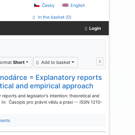
Česky
English
In the basket (
0
)
Login
format
Short
Add to basket
nodárce = Explanatory reports
etical and empirical approach
ports and legislator's intention: theoretical and
 In: Časopis pro právní vědu a praxi -- ISSN 1210-
ments