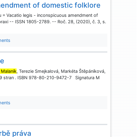
mendment of domestic folklore
u = Vacatio legis - inconspicuous amendment of
raxi -- ISSN 1805-2789. -- Roč. 28, (2020), č. 3, s.
ments
ie
 Malaník
, Terezie Smejkalová, Markéta Štěpáníková,
29 stran . ISBN 978-80-210-9472-7 Signatura M
ments
rbě práva