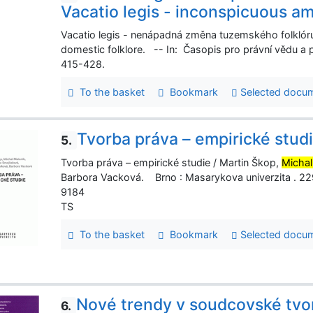
Vacatio legis - inconspicuous a
Vacatio legis - nenápadná změna tuzemského folklór
domestic folklore. -- In: Časopis pro právní vědu a p
415-428.
To the basket
Bookmark
Selected docu
Tvorba práva – empirické stud
5.
Tvorba práva – empirické studie / Martin Škop,
Michal
Barbora Vacková. Brno : Masarykova univerzita . 2
9184
TS
To the basket
Bookmark
Selected docu
Nové trendy v soudcovské tvo
6.