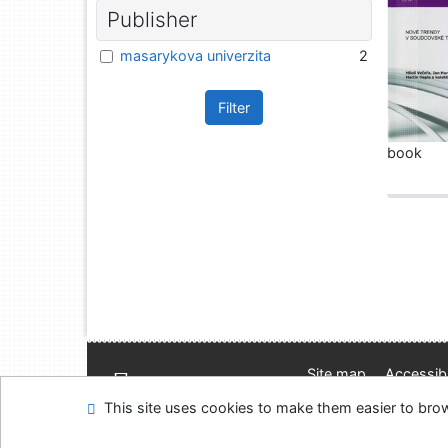
Publisher
masarykova univerzita
2
Filter
book
Site map
Accessibi
Feedback form
Coo
This site uses cookies to make them easier to br