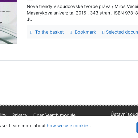
Nové trendy v soudcovské tvorbě práva / Miloš Večeřa
Masarykova univerzita, 2015 . 343 stran . ISBN 97
JU
To the basket
Bookmark
Selected docu
Ústavní soud
lity
Privacy
OpenSearch module
kie settings
owse. Learn more about
how we use cookies
.
©1993-