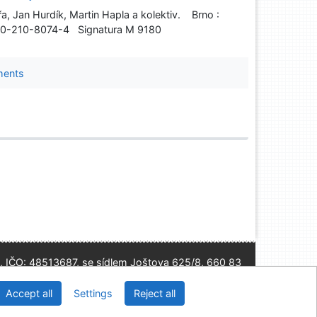
, Jan Hurdík, Martin Hapla a kolektiv. Brno :
8-80-210-8074-4 Signatura M 9180
ments
, IČO: 48513687, se sídlem Joštova 625/8, 660 83
Brno
Accept all
Settings
Reject all
2026
IPAC
 v.4.8.63a
-
Cosmotron Slovakia, s.r.o.