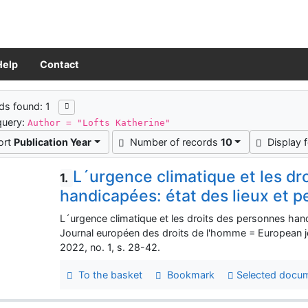
Help
Contact
ch results
ds found: 1
query:
Author = "Lofts Katherine"
ort
Publication Year
Number of records
10
Display 
L´urgence climatique et les dr
1.
handicapées: état des lieux et p
L´urgence climatique et les droits des personnes hand
Journal européen des droits de l'homme = European j
2022, no. 1, s. 28-42.
To the basket
Bookmark
Selected docu