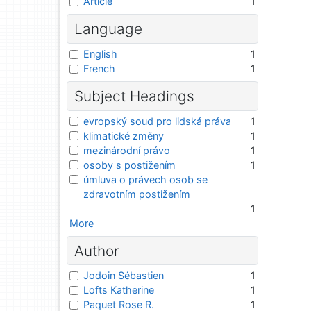
Article
1
Language
English
1
French
1
Subject Headings
evropský soud pro lidská práva
1
klimatické změny
1
mezinárodní právo
1
osoby s postižením
1
úmluva o právech osob se
zdravotním postižením
1
More
Author
Jodoin Sébastien
1
Lofts Katherine
1
Paquet Rose R.
1