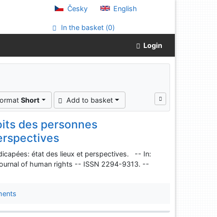
Česky
English
In the basket (
0
)
Login
format
Short
Add to basket
oits des personnes
erspectives
icapées: état des lieux et perspectives. -- In:
ournal of human rights -- ISSN 2294-9313. --
ments