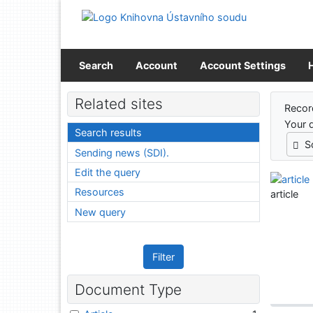
Go to content
Go to menu
Accessibility declaration
Search
Account
Account Settings
Sear
Related sites
Recor
Your 
Search results
S
Sending news (SDI).
Edit the query
Resources
article
New query
Filter
Document Type