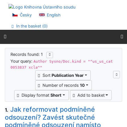
Go to content
Go to menu
Accessibility declaration
Česky
English
In the basket (
0
)
Search results
Records found: 1
Your query:
Author Sysno/Doc.kind = "^us_us_cat
0053837 xcla^"
Sort
Publication Year
Number of records
10
Display format
Short
Add to basket
Jak reformovat podmíněné
1.
odsouzení? Zavést skutečné
podmíněné odsouzení namísto