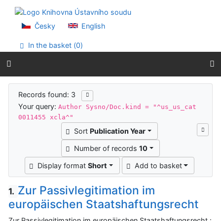
Go to content
Go to menu
Accessibility declaration
Česky
English
In the basket (
0
)
Search results
Records found: 3
Your query:
Author Sysno/Doc.kind = "^us_us_cat
0011455 xcla^"
Sort
Publication Year
Number of records
10
Display format
Short
Add to basket
Zur Passivlegitimation im
1.
europäischen Staatshaftungsrecht
Zur Passivlegitimation im europäischen Staatshaftungsrecht :