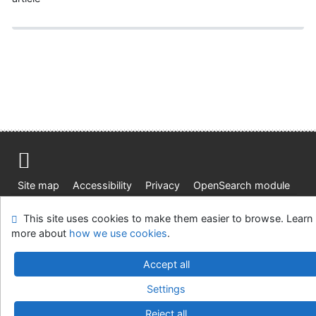
Site map
Accessibility
Privacy
OpenSearch module
Feedback form
Cookie settings
This site uses cookies to make them easier to browse. Learn
more about
how we use cookies
.
Ústavní soud, IČO: 48513687, se sídlem Joštova 625/8,
660 83 Brno
Accept all
©1993-2026
IPAC
v.4.8.63a
-
Cosmotron Slovakia, s.r.o.
Settings
Reject all