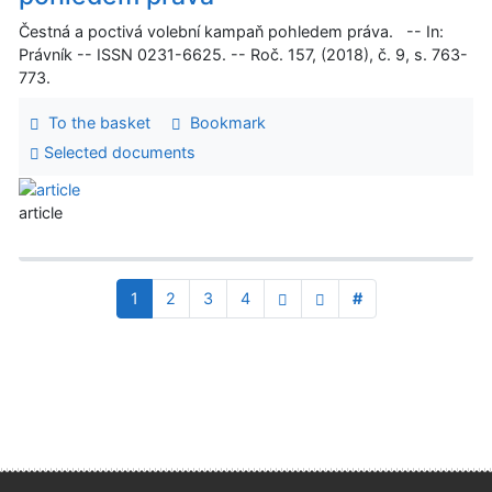
Čestná a poctivá volební kampaň pohledem práva. -- In:
Právník -- ISSN 0231-6625. -- Roč. 157, (2018), č. 9, s. 763-
773.
To the basket
Bookmark
Selected documents
article
1
2
3
4
#