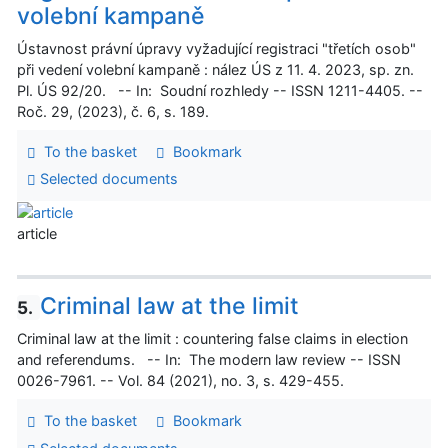
volební kampaně
Ústavnost právní úpravy vyžadující registraci "třetích osob"
při vedení volební kampaně : nález ÚS z 11. 4. 2023, sp. zn.
Pl. ÚS 92/20. -- In: Soudní rozhledy -- ISSN 1211-4405. --
Roč. 29, (2023), č. 6, s. 189.
To the basket
Bookmark
Selected documents
article
Criminal law at the limit
5.
Criminal law at the limit : countering false claims in election
and referendums. -- In: The modern law review -- ISSN
0026-7961. -- Vol. 84 (2021), no. 3, s. 429-455.
To the basket
Bookmark