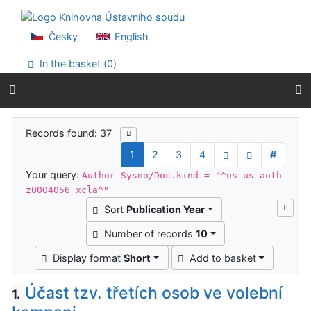
Go to content
Go to menu
Accessibility declaration
Česky
English
In the basket (
0
)
Search results
Records found: 37
1
2
3
4
#
Your query:
Author Sysno/Doc.kind = "^us_us_auth
z0004056 xcla^"
Sort
Publication Year
Number of records
10
Display format
Short
Add to basket
Účast tzv. třetích osob ve volební
1.