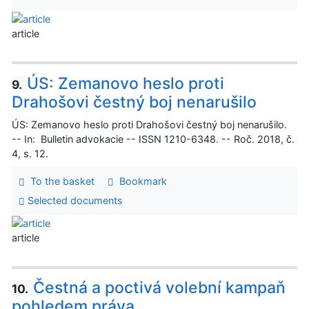
article
ÚS: Zemanovo heslo proti
9.
Drahošovi čestný boj nenarušilo
ÚS: Zemanovo heslo proti Drahošovi čestný boj nenarušilo.
-- In: Bulletin advokacie -- ISSN 1210-6348. -- Roč. 2018, č.
4, s. 12.
To the basket
Bookmark
Selected documents
article
Čestná a poctivá volební kampaň
10.
pohledem práva