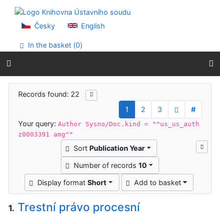
Go to content
Go to menu
Accessibility declaration
Česky
English
In the basket (
0
)
Search results
Records found: 22
1
2
3
#
Your query:
Author Sysno/Doc.kind = "^us_us_auth
z0003391 amg^"
Sort
Publication Year
Number of records
10
Display format
Short
Add to basket
Trestní právo procesní
1.