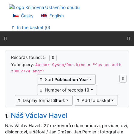
Go to content
Go to menu
Accessibility declaration
Česky
English
In the basket (
0
)
Search results
Records found: 5
Your query:
Author Sysno/Doc.kind = "^us_us_auth
z0002724 amg^"
Sort
Publication Year
Number of records
10
Display format
Short
Add to basket
Náš Václav Havel
1.
Náš Václav Havel : 27 rozhovorů o kamarádovi, prezidentovi,
disidentovi, a šéfovi / Jan Dražan, Jan Pergler ; fotografie a