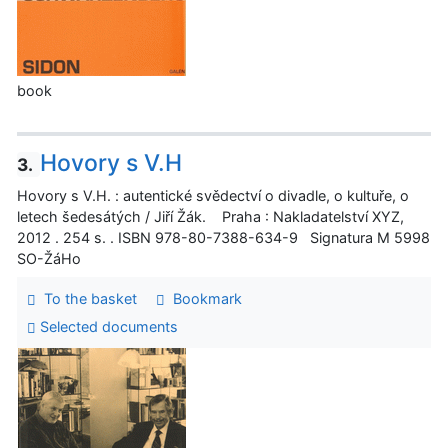
book
Hovory s V.H
3.
Hovory s V.H. : autentické svědectví o divadle, o kultuře, o
letech šedesátých / Jiří Žák. Praha : Nakladatelství XYZ,
2012 . 254 s. . ISBN 978-80-7388-634-9 Signatura M 5998
SO-ŽáHo
To the basket
Bookmark
Selected documents