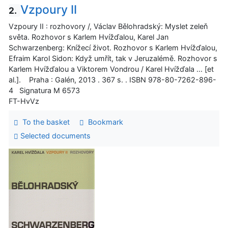
Vzpoury II
2.
Vzpoury II : rozhovory /, Václav Bělohradský: Myslet zeleň
světa. Rozhovor s Karlem Hvížďalou, Karel Jan
Schwarzenberg: Knížecí život. Rozhovor s Karlem Hvížďalou,
Efraim Karol Sidon: Když umřít, tak v Jeruzalémě. Rozhovor s
Karlem Hvížďalou a Viktorem Vondrou / Karel Hvížďala ... [et
al.]. Praha : Galén, 2013 . 367 s. . ISBN 978-80-7262-896-
4 Signatura M 6573
FT-HvVz
To the basket
Bookmark
Selected documents