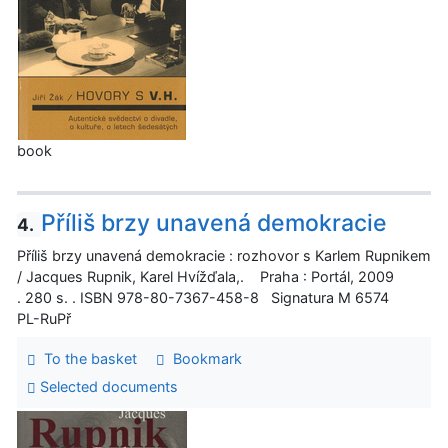
book
Příliš brzy unavená demokracie
4.
Příliš brzy unavená demokracie : rozhovor s Karlem Rupnikem
/ Jacques Rupnik, Karel Hvížďala,. Praha : Portál, 2009
. 280 s. . ISBN 978-80-7367-458-8 Signatura M 6574
PL-RuPř
To the basket
Bookmark
Selected documents