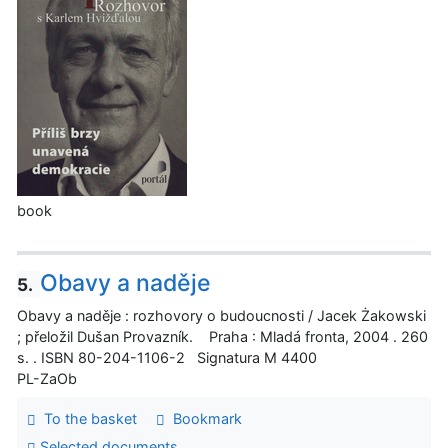
book
Obavy a naděje
5.
Obavy a naděje : rozhovory o budoucnosti / Jacek Żakowski
; přeložil Dušan Provazník. Praha : Mladá fronta, 2004 . 260
s. . ISBN 80-204-1106-2 Signatura M 4400
PL-ZaOb
To the basket
Bookmark
Selected documents