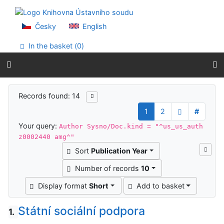
Go to content
Go to menu
Accessibility declaration
Česky
English
In the basket (
0
)
Search results
Records found: 14
1
2
#
Your query:
Author Sysno/Doc.kind = "^us_us_auth
z0002440 amg^"
Sort
Publication Year
Number of records
10
Display format
Short
Add to basket
Státní sociální podpora
1.