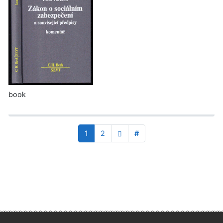
book
1
2
#