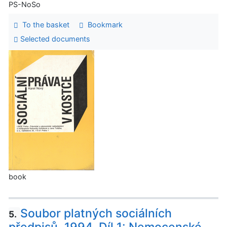
PS-NoSo
To the basket
Bookmark
Selected documents
book
Soubor platných sociálních
5.
předpisů, 1994. Díl 1: Nemocenské