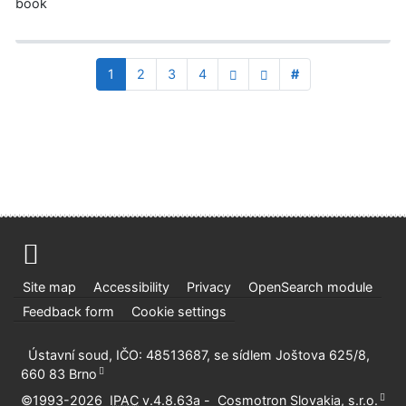
book
1
2
3
4
#
Site map
Accessibility
Privacy
OpenSearch module
Feedback form
Cookie settings
Ústavní soud, IČO: 48513687, se sídlem Joštova 625/8,
660 83 Brno
©1993-2026
IPAC
v.4.8.63a
-
Cosmotron Slovakia, s.r.o.