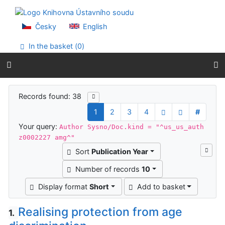
Go to content
Go to menu
Accessibility declaration
Česky
English
In the basket (
0
)
Search results
Records found: 38
1
2
3
4
#
Your query:
Author Sysno/Doc.kind = "^us_us_auth
z0002227 amg^"
Sort
Publication Year
Number of records
10
Display format
Short
Add to basket
Realising protection from age
1.