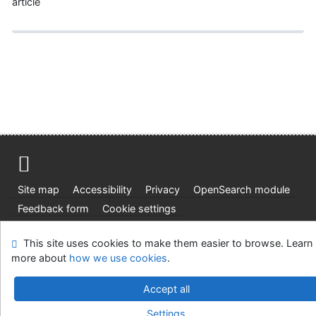
article
Site map
Accessibility
Privacy
OpenSearch module
Feedback form
Cookie settings
Ústavní soud, IČO: 48513687, se sídlem Joštova 625/8,
This site uses cookies to make them easier to browse. Learn
660 83 Brno
more about
how we use cookies
.
©1993-2026
IPAC
v.4.8.63a
-
Cosmotron Slovakia, s.r.o.
Accept all
Settings