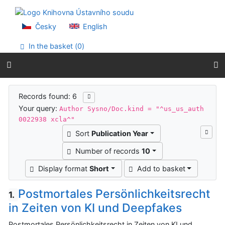
Go to content
Go to menu
Accessibility declaration
Česky
English
In the basket (
0
)
Search results
Records found: 6
Your query:
Author Sysno/Doc.kind = "^us_us_auth
0022938 xcla^"
Sort
Publication Year
Number of records
10
Display format
Short
Add to basket
Postmortales Persönlichkeitsrecht
1.
in Zeiten von KI und Deepfakes
Postmortales Persönlichkeitsrecht in Zeiten von KI und