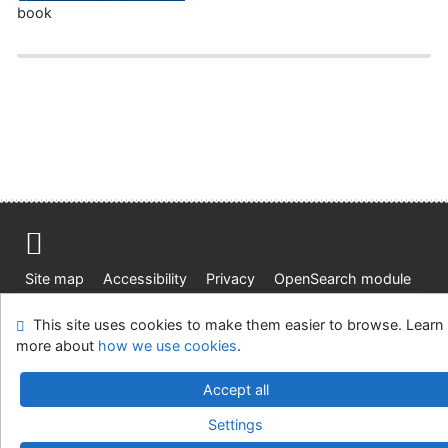
book
Site map
Accessibility
Privacy
OpenSearch module
Feedback form
Cookie settings
This site uses cookies to make them easier to browse. Learn
more about
how we use cookies
.
Ústavní soud, IČO: 48513687, se sídlem Joštova 625/8,
660 83 Brno
Accept all
©1993-2026
IPAC
v.4.8.63a
-
Cosmotron Slovakia, s.r.o.
Settings