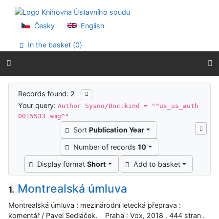
Go to content
Go to menu
Accessibility declaration
Česky
English
In the basket (
0
)
Search results
Records found: 2
Your query:
Author Sysno/Doc.kind = "^us_us_auth
0015533 amg^"
Sort
Publication Year
Number of records
10
Display format
Short
Add to basket
Montrealská úmluva
1.
Montrealská úmluva : mezinárodní letecká přeprava :
komentář / Pavel Sedláček. Praha : Vox, 2018 . 444 stran .