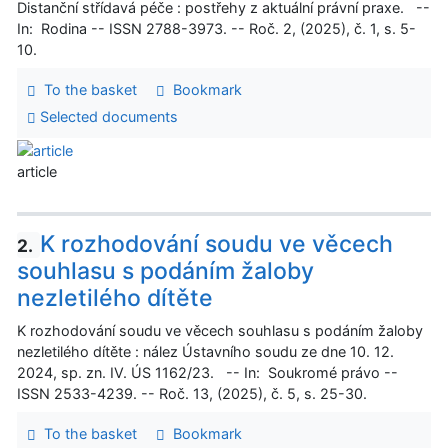
Distanční střídavá péče : postřehy z aktuální právní praxe. --
In: Rodina -- ISSN 2788-3973. -- Roč. 2, (2025), č. 1, s. 5-
10.
To the basket
Bookmark
Selected documents
article
K rozhodování soudu ve věcech
2.
souhlasu s podáním žaloby
nezletilého dítěte
K rozhodování soudu ve věcech souhlasu s podáním žaloby
nezletilého dítěte : nález Ústavního soudu ze dne 10. 12.
2024, sp. zn. IV. ÚS 1162/23. -- In: Soukromé právo --
ISSN 2533-4239. -- Roč. 13, (2025), č. 5, s. 25-30.
To the basket
Bookmark