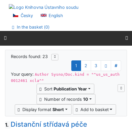
Go to content
Go to menu
Accessibility declaration
Česky
English
In the basket (
0
)
Search results
Records found: 23
1
2
3
#
Your query:
Author Sysno/Doc.kind = "^us_us_auth
0012461 xcla^"
Sort
Publication Year
Number of records
10
Display format
Short
Add to basket
Distanční střídavá péče
1.