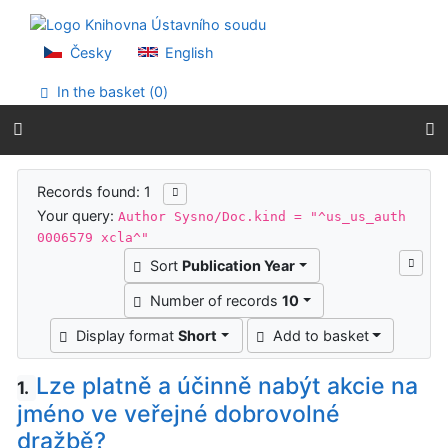
Go to content
Go to menu
Accessibility declaration
Česky
English
In the basket (
0
)
Search results
Records found: 1
Your query:
Author Sysno/Doc.kind = "^us_us_auth
0006579 xcla^"
Sort
Publication Year
Number of records
10
Display format
Short
Add to basket
Lze platně a účinně nabýt akcie na
1.
jméno ve veřejné dobrovolné
dražbě?