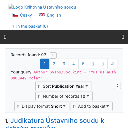
Go to content
Go to menu
Accessibility declaration
Česky
English
In the basket (
0
)
Search results
Records found: 93
1
2
3
4
5
#
Your query:
Author Sysno/Doc.kind = "^us_us_auth
0000949 xcla^"
Sort
Publication Year
Number of records
10
Display format
Short
Add to basket
Judikatura Ústavního soudu k
1.