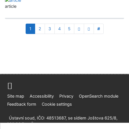
article
1
2
3
4
5
#
Site map
Accessibility
Privacy
OpenSearch module
Feedback form
Cookie settings
Ústavní soud, IČO: 48513687, se sídlem Joštova 625/8,
660 83 Brno