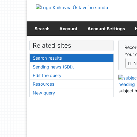
Go to content
Go to menu
Accessibility declaration
Search
Account
Account Settings
Sear
Related sites
Recor
Your 
Search results
N
Sending news (SDI).
Edit the query
Resources
subject 
New query