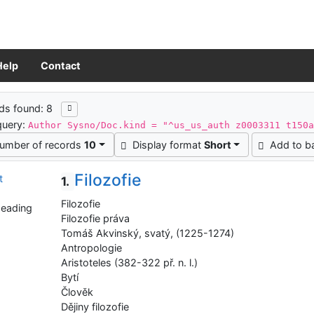
Help
Contact
ch results
ds found: 8
query:
Author Sysno/Doc.kind = "^us_us_auth z0003311 t150
umber of records
10
Display format
Short
Add to b
Filozofie
1.
Filozofie
heading
Filozofie práva
Tomáš Akvinský, svatý, (1225-1274)
Antropologie
Aristoteles (382-322 př. n. l.)
Bytí
Člověk
Dějiny filozofie