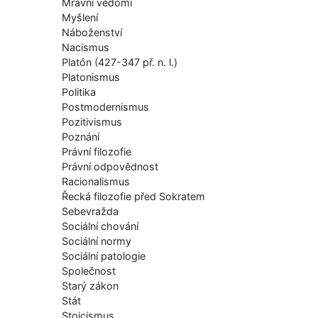
Mravní vědomí
Myšlení
Náboženství
Nacismus
Platón (427-347 př. n. l.)
Platonismus
Politika
Postmodernismus
Pozitivismus
Poznání
Právní filozofie
Právní odpovědnost
Racionalismus
Řecká filozofie před Sokratem
Sebevražda
Sociální chování
Sociální normy
Sociální patologie
Společnost
Starý zákon
Stát
Stoicismus