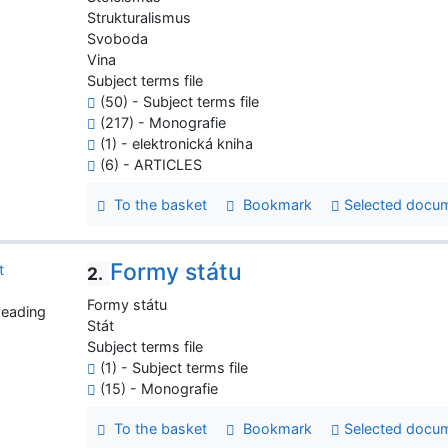
Strukturalismus
Svoboda
Vina
Subject terms file
(50) - Subject terms file
(217) - Monografie
(1) - elektronická kniha
(6) - ARTICLES
To the basket
Bookmark
Selected docu
Formy státu
2.
Formy státu
heading
Stát
Subject terms file
(1) - Subject terms file
(15) - Monografie
To the basket
Bookmark
Selected docu