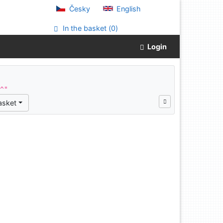
Česky
English
In the basket (
0
)
Login
a^"
asket