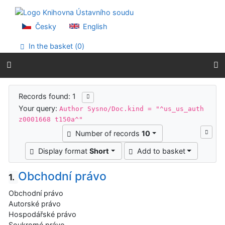
Go to content
Go to menu
Accessibility declaration
Česky
English
In the basket (
0
)
Search results
Records found: 1
Your query:
Author Sysno/Doc.kind = "^us_us_auth
z0001668 t150a^"
Number of records
10
Display format
Short
Add to basket
Obchodní právo
1.
Obchodní právo
Autorské právo
Hospodářské právo
Soukromé právo