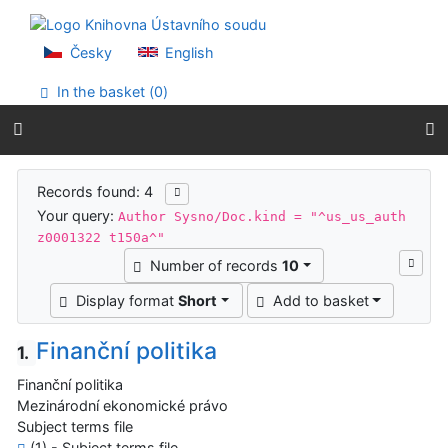
Go to content
Go to menu
Accessibility declaration
Česky
English
In the basket (
0
)
Search results
Records found: 4
Your query:
Author Sysno/Doc.kind = "^us_us_auth
z0001322 t150a^"
Number of records
10
Display format
Short
Add to basket
Finanční politika
1.
Finanční politika
Mezinárodní ekonomické právo
Subject terms file
(1) - Subject terms file